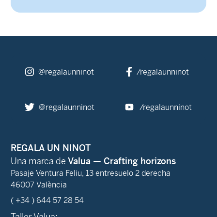
@regalaunninot
/regalaunninot
@regalaunninot
/regalaunninot
REGALA UN NINOT
Una marca de
Valua — Crafting horizons
Pasaje Ventura Feliu, 13 entresuelo 2 derecha
46007 València
( +34 ) 644 57 28 54
Taller Valua: