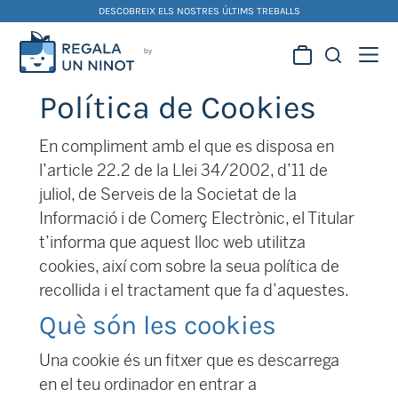
Skip
DESCOBREIX ELS NOSTRES ÚLTIMS TREBALLS
to
content
Regala la creativitat dels
Política de Cookies
nostres artistes fallers i
foguerers
En compliment amb el que es disposa en
l’article 22.2 de la Llei 34/2002, d’11 de
juliol, de Serveis de la Societat de la
Informació i de Comerç Electrònic, el Titular
t’informa que aquest lloc web utilitza
cookies, així com sobre la seua política de
recollida i el tractament que fa d’aquestes.
Què són les cookies
Una cookie és un fitxer que es descarrega
en el teu ordinador en entrar a