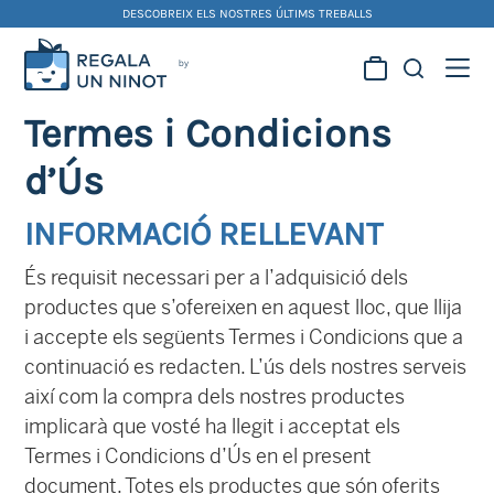
Skip
DESCOBREIX ELS NOSTRES ÚLTIMS TREBALLS
to
content
Regala la creativitat dels
Termes i Condicions
nostres artistes fallers i
foguerers
d’Ús
INFORMACIÓ RELLEVANT
És requisit necessari per a l’adquisició dels
productes que s’ofereixen en aquest lloc, que llija
i accepte els següents Termes i Condicions que a
continuació es redacten. L’ús dels nostres serveis
així com la compra dels nostres productes
implicarà que vosté ha llegit i acceptat els
Termes i Condicions d’Ús en el present
document. Totes els productes que són oferits