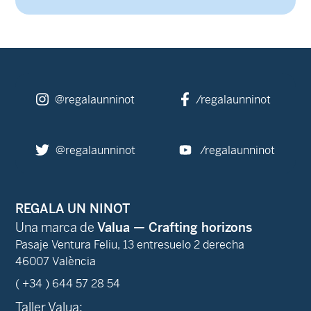
@regalaunninot
/regalaunninot
@regalaunninot
/regalaunninot
REGALA UN NINOT
Una marca de
Valua — Crafting horizons
Pasaje Ventura Feliu, 13 entresuelo 2 derecha
46007 València
( +34 ) 644 57 28 54
Taller Valua: