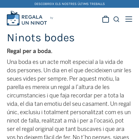
Skip
DESCOBREIX ELS NOSTRES ÚLTIMS TREBALLS
to
content
Regala la creativitat dels
Ninots bodes
nostres artistes fallers i
foguerers
Regal per a boda.
Una boda es un acte molt especial a la vida de
dos persones. Un dia en el que decideixen unir les
seues vides per sempre. Per aquest motiu, la
parella es mereix un regal a l’altura de les
circumstancies i que faja recordar per a tota la
vida, el dia tan emotiu del seu casament. Un regal
únic, exclusiu i totalment personalitzat com es un
ninot de falla, realitzat a mà i per a l’ocasió, pot
ser el regal original que tant buscaves i que ara
vos ho deixem fàcil de fer. No t’ho penses, sigues