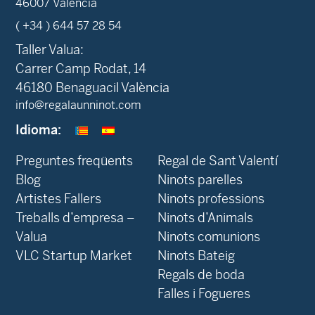
46007 València
( +34 ) 644 57 28 54
Taller Valua:
Carrer Camp Rodat, 14
46180 Benaguacil València
info@regalaunninot.com
Idioma:
Preguntes freqüents
Regal de Sant Valentí
Blog
Ninots parelles
‍Artistes Fallers
Ninots professions
Treballs d’empresa –
Ninots d’Animals
Valua
Ninots comunions
VLC Startup Market
Ninots Bateig
Regals de boda
Falles i Fogueres