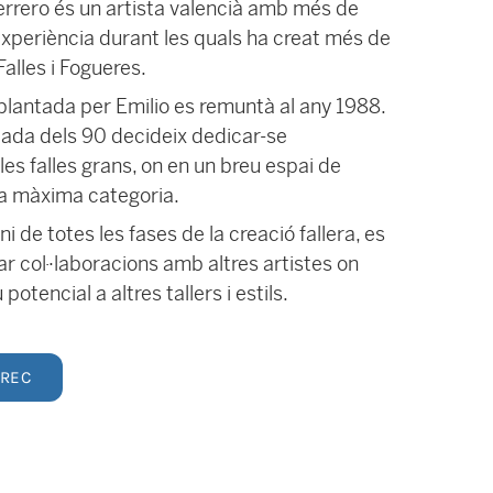
Ferrero és un artista valencià amb més de
xperiència durant les quals ha creat més de
alles i Fogueres.
 plantada per Emilio es remuntà al any 1988.
ècada dels 90 decideix dedicar-se
les falles grans, on en un breu espai de
la màxima categoria.
 de totes les fases de la creació fallera, es
zar col·laboracions amb altres artistes on
potencial a altres tallers i estils.
RREC