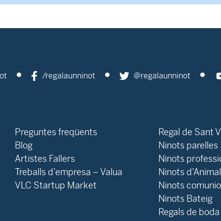
ot
/regalaunninot
@regalaunninot
Preguntes freqüents
Regal de Sant V
Blog
Ninots parelles
‍Artistes Fallers
Ninots professi
Treballs d’empresa – Valua
Ninots d’Anima
VLC Startup Market
Ninots comuni
Ninots Bateig
Regals de boda