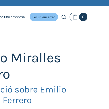
óc una empresa
0
Fer un encàrrec
o Miralles
ro
ció sobre Emilio
 Ferrero