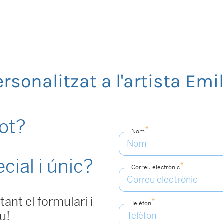
rsonalitzat a l'artista Emil
not?
*
Nom
cial i únic?
*
Correu electrònic
ant el formulari i
*
Telèfon
u!