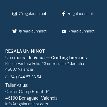
@regalaunninot
/regalaunninot
@regalaunninot
/regalaunninot
REGALA UN NINOT
Una marca de
Valua — Crafting horizons
Pasaje Ventura Feliu, 13 entresuelo 2 derecha
46007 València
( +34 ) 644 57 28 54
Taller Valua:
Carrer Camp Rodat, 14
46180 Benaguacil València
info@regalaunninot.com