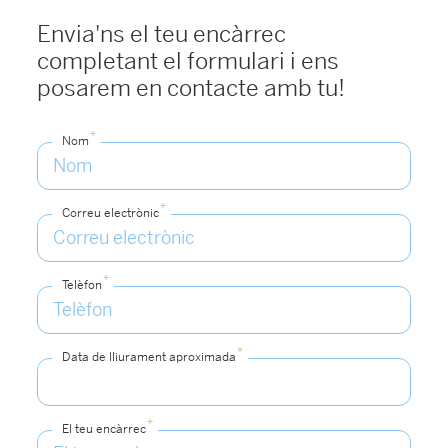
Envia'ns el teu encàrrec
completant el formulari i ens
posarem en contacte amb tu!
*
Nom
*
Correu electrònic
*
Telèfon
*
Data de lliurament aproximada
*
El teu encàrrec