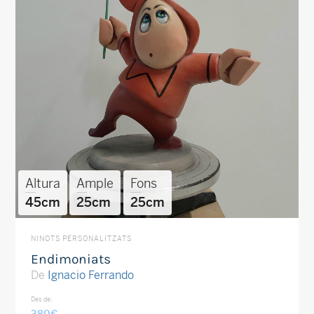
Altura
Ample
Fons
45cm
25cm
25cm
NINOTS PERSONALITZATS
Endimoniats
De
Ignacio Ferrando
Des de: