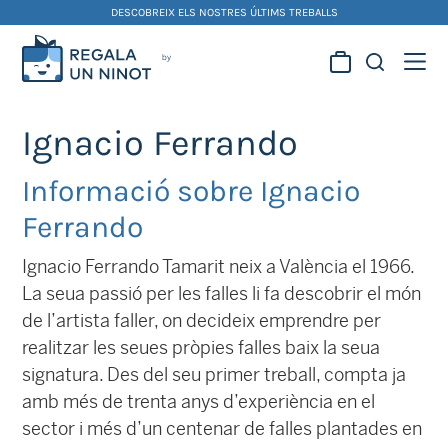
Skip
DESCOBREIX ELS NOSTRES ÚLTIMS TREBALLS
to
content
Regala la creativitat dels
nostres artistes fallers i
Ignacio Ferrando
foguerers
Informació sobre Ignacio
Ferrando
Ignacio Ferrando Tamarit neix a València el 1966.
La seua passió per les falles li fa descobrir el món
de l’artista faller, on decideix emprendre per
realitzar les seues pròpies falles baix la seua
signatura. Des del seu primer treball, compta ja
amb més de trenta anys d’experiència en el
sector i més d’un centenar de falles plantades en