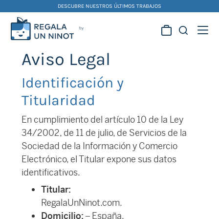
Skip
DESCUBRE NUESTROS ÚLTIMOS TRABAJOS
to
content
Regala la creatividad de
Aviso Legal
nuestros artistas
falleros y foguereros
Identificación y
Titularidad
En cumplimiento del artículo 10 de la Ley
34/2002, de 11 de julio, de Servicios de la
Sociedad de la Información y Comercio
Electrónico, el Titular expone sus datos
identificativos.
Titular:
RegalaUnNinot.com.
Domicilio:
– España.