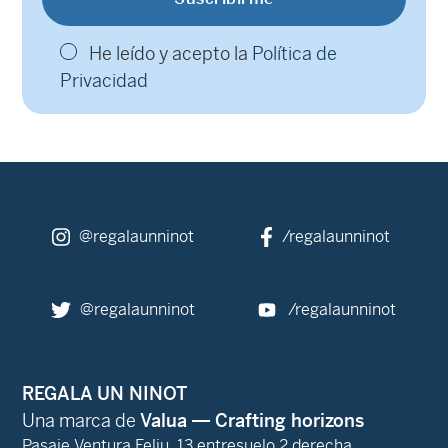
He leído y acepto la
Política de
Privacidad
@regalaunninot
/regalaunninot
@regalaunninot
/regalaunninot
REGALA UN NINOT
Una marca de
Valua — Crafting horizons
Pasaje Ventura Feliu, 13 entresuelo 2 derecha