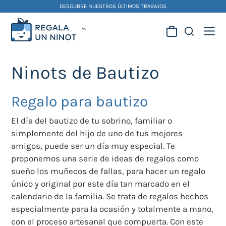
Skip
DESCUBRE NUESTROS ÚLTIMOS TRABAJOS
to
content
Regala la creatividad de
nuestros artistas
Ninots de Bautizo
falleros y foguereros
Regalo para bautizo
El día del bautizo de tu sobrino, familiar o
simplemente del hijo de uno de tus mejores
amigos, puede ser un día muy especial. Te
proponemos una serie de ideas de regalos como
sueño los muñecos de fallas, para hacer un regalo
único y original por este día tan marcado en el
calendario de la familia. Se trata de regalos hechos
especialmente para la ocasión y totalmente a mano,
con el proceso artesanal que compuerta. Con este