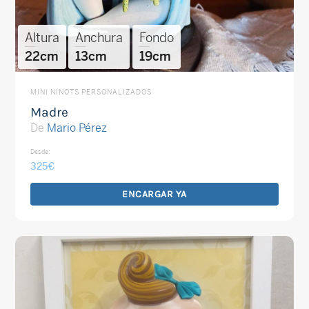
Altura
Anchura
Fondo
22cm
13cm
19cm
MINI NINOTS PERSONALIZADOS
Madre
De
Mario Pérez
Desde:
325
€
ENCARGAR YA