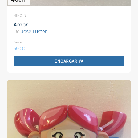
NINOTS
Amor
De
Jose Fuster
Desde:
550
€
ENCARGAR YA