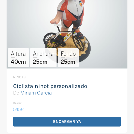
Altura
Anchura
Fondo
40cm
25cm
25cm
NINOTS
Ciclista ninot personalizado
De
Miriam Garcia
Desde:
545
€
ENCARGAR YA