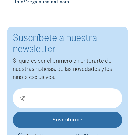
Altura
Anchura
Fondo
40cm
20cm
20cm
MINI NINOTS PERSONALIZADOS
Dobby
De
Alex López
Desde:
260
€
ENCARGAR YA