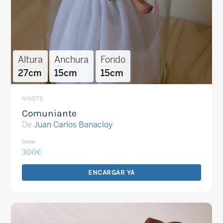
Altura
Anchura
Fondo
27cm
15cm
15cm
NINOTS
Comuniante
De
Juan Carlos Banacloy
Desde:
300
€
ENCARGAR YA