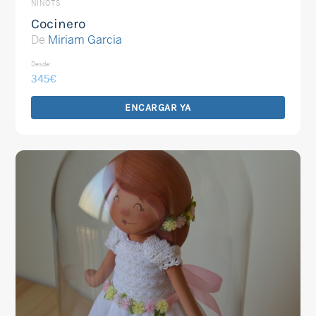
NINOTS
Cocinero
De
Miriam Garcia
Desde:
345
€
ENCARGAR YA