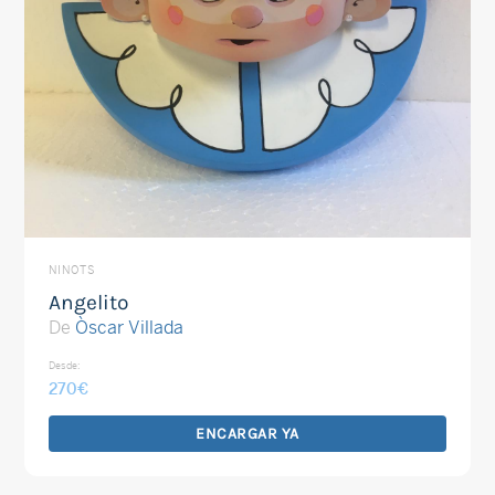
NINOTS
Angelito
De
Òscar Villada
Desde:
270
€
ENCARGAR YA