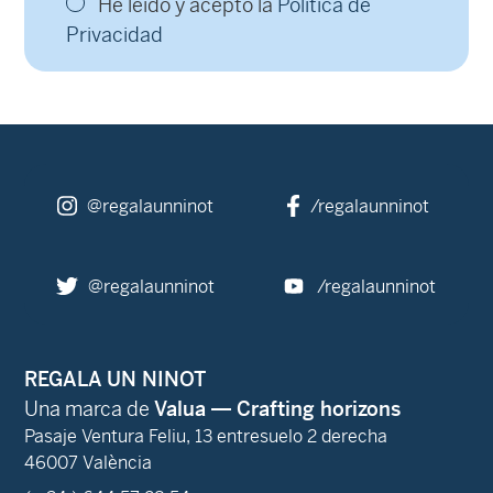
NINOTS
Dueña y perro
De
Sacabutx Art
Desde:
645
€