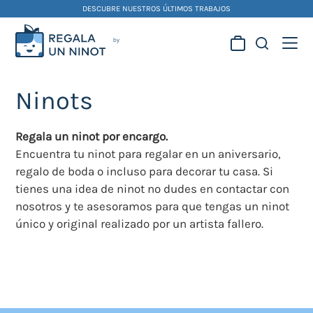
Skip
DESCUBRE NUESTROS ÚLTIMOS TRABAJOS
to
content
Regala la creatividad de
nuestros artistas
Ninots
falleros y foguereros
Regala un ninot por encargo.
Encuentra tu ninot para regalar en un aniversario,
regalo de boda o incluso para decorar tu casa. Si
tienes una idea de ninot no dudes en contactar con
nosotros y te asesoramos para que tengas un ninot
único y original realizado por un artista fallero.