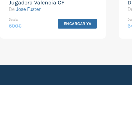
Jugadora Valencia CF
D
De
Jose Fuster
D
Desde:
De
ENCARGAR YA
600
€
6