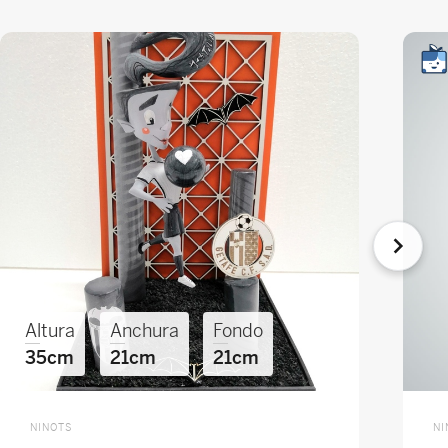
Altura
Anchura
Fondo
35cm
21cm
21cm
NINOTS
NI