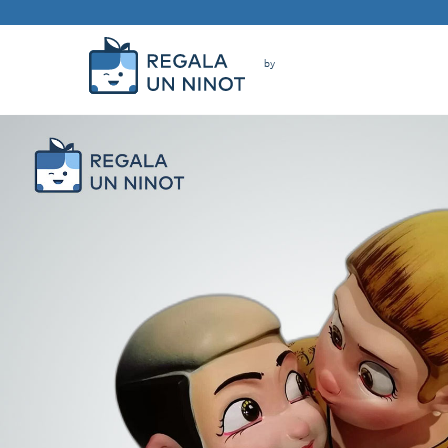
Skip
to
content
Regala la
creatividad de
nuestros artistas
falleros y
foguereros