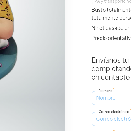
(IVA y transporte no
Busto totalmente
totalmente perso
Ninot basado en 
Precio orientati
Envíanos tu
completando
en contacto
*
Nombre
Correo electrónico