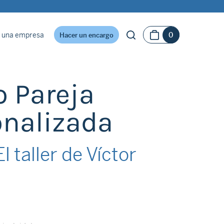
 una empresa
0
Hacer un encargo
 Pareja
onalizada
l taller de Víctor
o