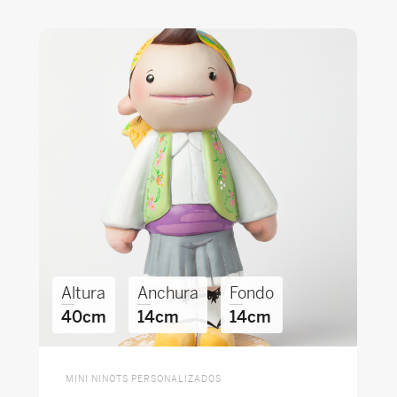
Altura
Anchura
Fondo
40cm
14cm
14cm
MINI NINOTS PERSONALIZADOS