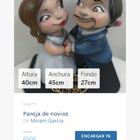
Altura
Anchura
Fondo
40cm
45cm
27cm
NINOTS
Pareja de novios
De
Miriam Garcia
Desde:
ENCARGAR YA
650
€