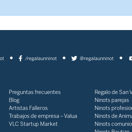
ot
/regalaunninot
@regalaunninot
Preguntas frecuentes
Regalo de San V
Blog
Ninots parejas
Artistas Falleros
Ninots profesi
Trabajos de empresa – Valua
Ninots de Anim
VLC Startup Market
Ninots comuni
Ninots Bautizo