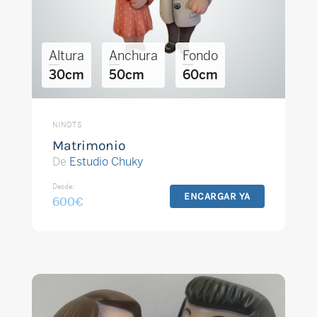
Altura
Anchura
Fondo
30cm
50cm
60cm
NINOTS
Matrimonio
De
Estudio Chuky
Desde:
ENCARGAR YA
600
€