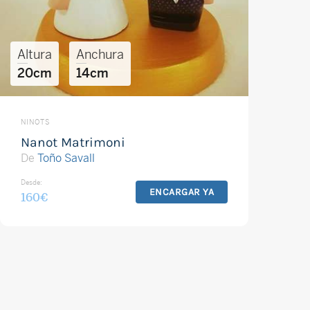
Altura
Anchura
20cm
14cm
NINOTS
Nanot Matrimoni
De
Toño Savall
Desde:
ENCARGAR YA
160
€