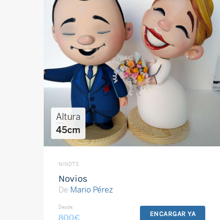
Altura
45cm
NINOTS
Novios
De
Mario Pérez
Desde:
ENCARGAR YA
800
€