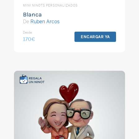
MINI NINOTS PERSONALIZADOS
Blanca
De
Ruben Arcos
Desde:
ENCARGAR YA
170
€