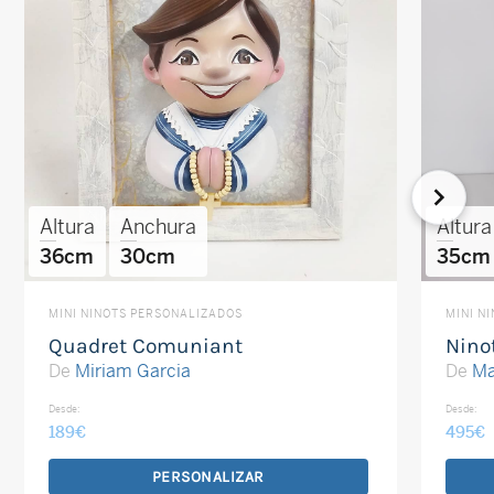
Altura
Anchura
Altura
36cm
30cm
35cm
MINI NINOTS PERSONALIZADOS
MINI N
Quadret Comuniant
Nino
De
Miriam Garcia
De
Ma
Desde:
Desde:
189
€
495
€
PERSONALIZAR