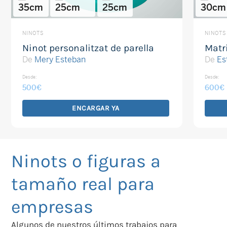
35cm
25cm
25cm
30cm
NINOTS
NINOTS
Ninot personalitzat de parella
Matr
De
Mery Esteban
De
Es
Desde:
Desde:
500
€
600
€
ENCARGAR YA
Ninots o figuras a
tamaño real para
empresas
Algunos de nuestros últimos trabajos para