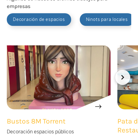
empresas
Decoración de espacios
Ninots para locales
Bustos 8M Torrent
Pata d
Resta
Decoración espacios públicos