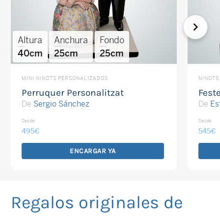
Altura
Anchura
Fondo
40cm
25cm
25cm
MINI NINOTS PERSONALIZADOS
NINOTS
Perruquer Personalitzat
Fest
De
Sergio Sánchez
De
Es
Desde:
Desde:
495
€
545
€
ENCARGAR YA
Regalos originales de