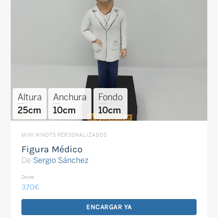
Altura
Anchura
Fondo
25cm
10cm
10cm
MINI NINOTS PERSONALIZADOS
Figura Médico
De
Sergio Sánchez
Desde:
370
€
ENCARGAR YA