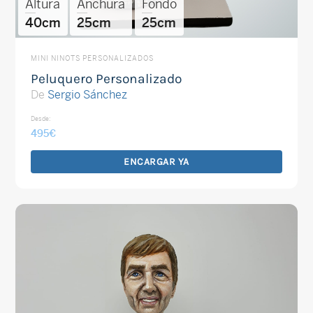
Altura
Anchura
Fondo
40cm
25cm
25cm
MINI NINOTS PERSONALIZADOS
Peluquero Personalizado
De
Sergio Sánchez
Desde:
495
€
ENCARGAR YA