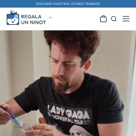
Skip
DESCUBRE NUESTROS ÚLTIMOS TRABAJOS
to
content
Regala la creatividad de
nuestros artistas
falleros y foguereros