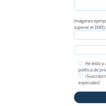
Imágenes ejempl
superar el 1MB):
He leído y
política de pr
¡Suscribirm
especiales!