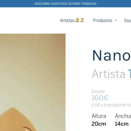
DESCUBRE NUESTROS ÚLTIMOS TRABAJOS
Artistas
Productos
Soy
Nano
Artista
T
Desde:
160
€
(IVA y transporte no
Altura
Anchu
20cm
14cm