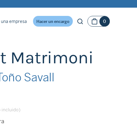
 una empresa
0
Hacer un encargo
t Matrimoni
oño Savall
 incluido)
ra