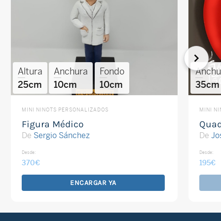
Altura
Anchura
Fondo
Anchu
25cm
10cm
10cm
35cm
MINI NINOTS PERSONALIZADOS
MINI N
Figura Médico
Quad
De
Sergio Sánchez
De
Jo
Desde:
Desde:
370
€
195
€
ENCARGAR YA