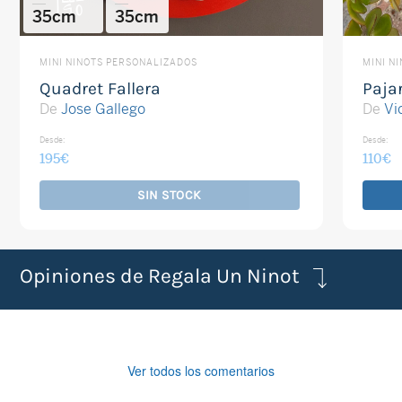
35cm
35cm
MINI NINOTS PERSONALIZADOS
MINI N
Quadret Fallera
Paja
De
Jose Gallego
De
Vi
Desde:
Desde:
195
€
110
€
SIN STOCK
Opiniones de Regala Un Ninot
Ver todos los comentarios