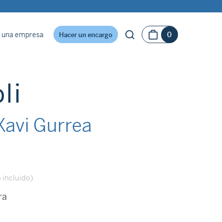
 una empresa
0
Hacer un encargo
li
avi Gurrea
 incluido)
ra