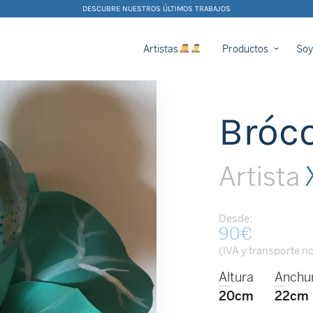
DESCUBRE NUESTROS ÚLTIMOS TRABAJOS
Artistas
Productos
Soy
Bróco
Artista
X
Desde:
90
€
(IVA y transporte no
Altura
Anchu
20cm
22cm