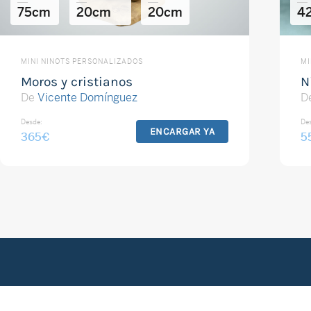
75cm
20cm
20cm
4
MINI NINOTS PERSONALIZADOS
MI
Moros y cristianos
N
De
Vicente Domínguez
D
Desde:
De
ENCARGAR YA
365
€
5