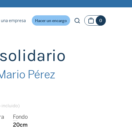
 una empresa
0
Hacer un encargo
solidario
ario Pérez
 incluido)
ra
Fondo
20cm