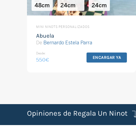
48cm
24cm
24cm
MINI NINOTS PERSONALIZADOS
Abuela
De
Bernardo Estela Parra
Desde:
ENCARGAR YA
550
€
Opiniones de Regala Un Ninot