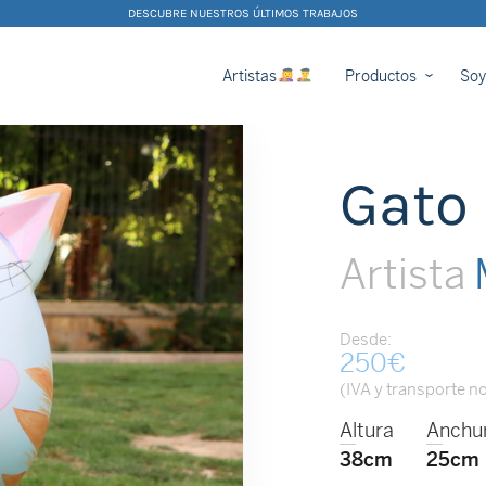
DESCUBRE NUESTROS ÚLTIMOS TRABAJOS
Artistas
Productos
Soy
Gato 
Artista
M
Desde:
250
€
(IVA y transporte no
Altura
Anchu
38cm
25cm