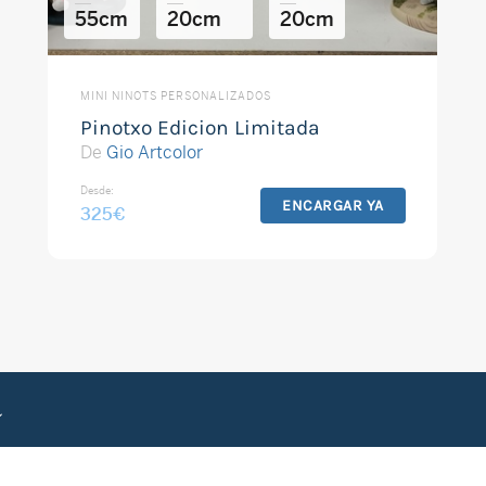
55cm
20cm
20cm
MINI NINOTS PERSONALIZADOS
Pinotxo Edicion Limitada
De
Gio Artcolor
Desde:
ENCARGAR YA
325
€