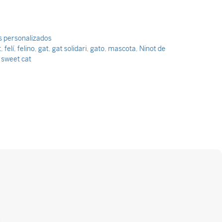
ts personalizados
t
,
felí
,
felino
,
gat
,
gat solidari
,
gato
,
mascota
,
Ninot de
,
sweet cat