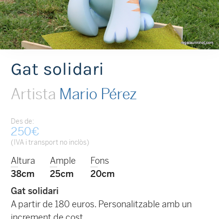
Gat solidari
Artista
Mario Pérez
Des de:
250
€
(IVA i transport no inclòs)
Altura
Ample
Fons
38cm
25cm
20cm
Gat solidari
A partir de 180 euros. Personalitzable amb un
increment de cost