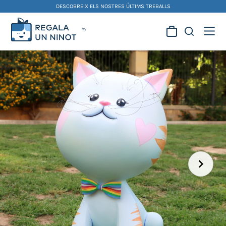
Skip
DESCOBREIX ELS NOSTRES ÚLTIMS TREBALLS
to
content
Regala la creativitat dels
nostres artistes fallers i
foguerers