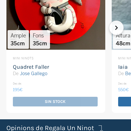
Ample
Fons
Altura
35cm
35cm
48cm
MINI NINOTS
MINI N
Quadret Faller
Iaia
De
Jose Gallego
De
Be
Des de:
Des de:
195
€
550
€
SIN STOCK
Opinions de Regala Un Ninot