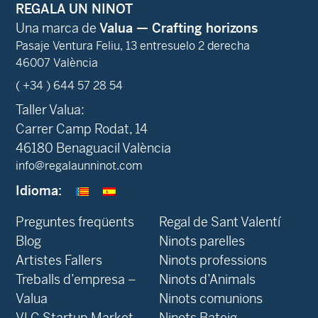
REGALA UN NINOT
Una marca de
Valua — Crafting horizons
Pasaje Ventura Feliu, 13 entresuelo 2 derecha
46007 València
( +34 ) 644 57 28 54
Taller Valua:
Carrer Camp Rodat, 14
46180 Benaguacil València
info@regalaunninot.com
Idioma:
Preguntes freqüents
Regal de Sant Valentí
Blog
Ninots parelles
‍Artistes Fallers
Ninots professions
Treballs d’empresa –
Ninots d’Animals
Valua
Ninots comunions
VLC Startup Market
Ninots Bateig