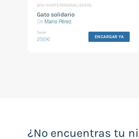
MINI NINOTS PERSONALIZADOS
Gato solidario
De
Mario Pérez
Desde:
ENCARGAR YA
250
€
¿No encuentras tu n