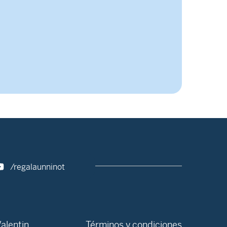
/regalaunninot
alentin
Términos y condiciones