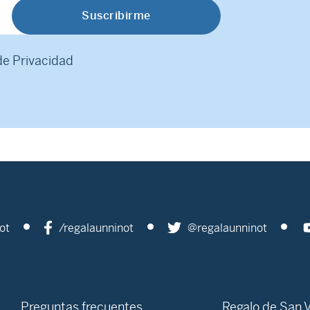
 de Privacidad
ot
/regalaunninot
@regalaunninot
Preguntas frecuentes
Regalo de San V