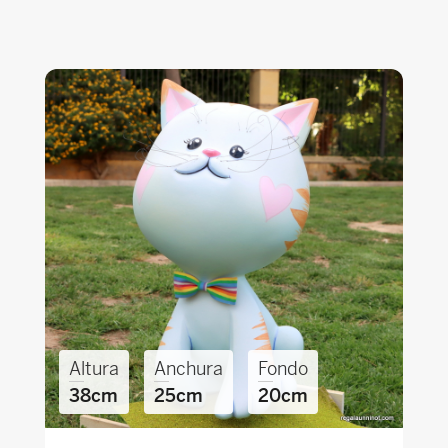
Altura
Anchura
Fondo
38cm
25cm
20cm