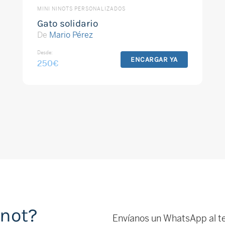
MINI NINOTS PERSONALIZADOS
Gato solidario
De
Mario Pérez
Desde:
ENCARGAR YA
250
€
inot?
Envíanos un WhatsApp al t