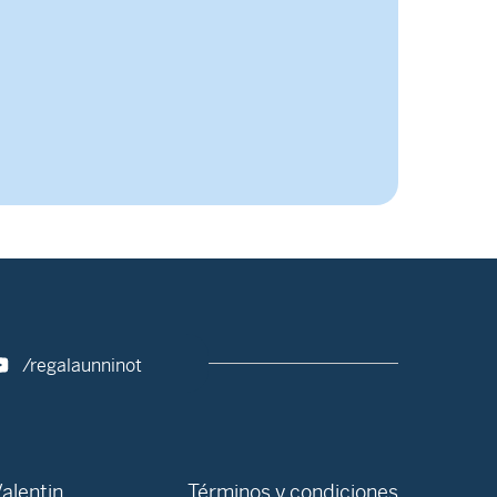
/regalaunninot
alentin
Términos y condiciones