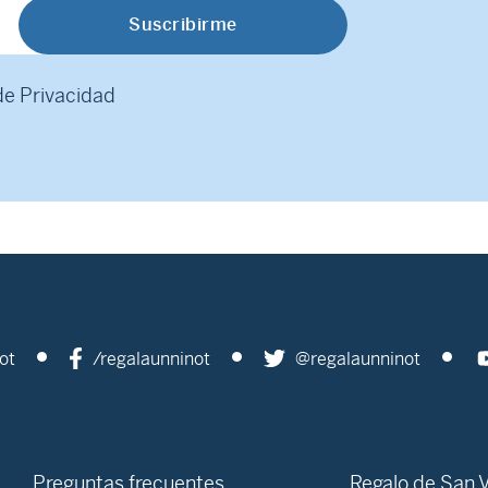
 de Privacidad
ot
/regalaunninot
@regalaunninot
Preguntas frecuentes
Regalo de San V