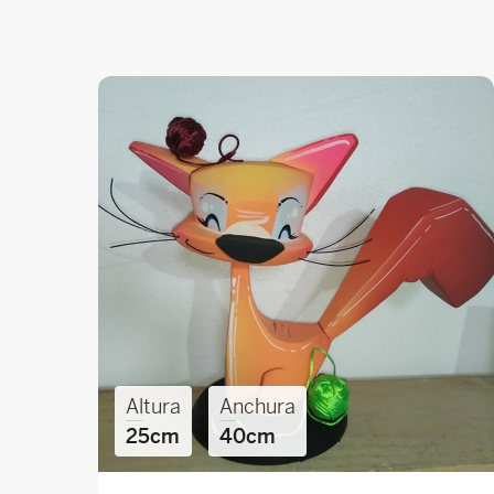
Altura
Anchura
25cm
40cm