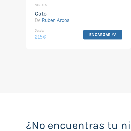
NINOTS
Gato
De
Ruben Arcos
Desde:
ENCARGAR YA
215
€
¿No encuentras tu n