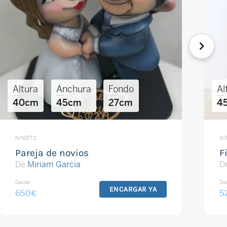
Altura
Anchura
Fondo
Al
40cm
45cm
27cm
4
NINOTS
NI
Pareja de novios
F
De
Miriam Garcia
D
Desde:
De
ENCARGAR YA
650
€
5