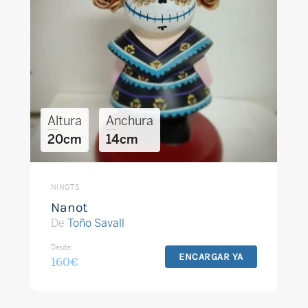
Altura
Anchura
20cm
14cm
NINOTS
Nanot
De
Toño Savall
Desde:
ENCARGAR YA
160
€