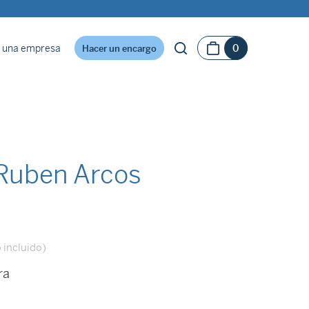
 una empresa
0
Hacer un encargo
Ruben Arcos
 incluido)
ra