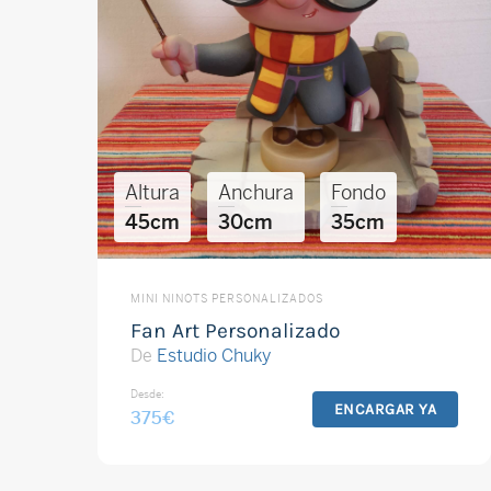
Altura
Anchura
Fondo
45cm
30cm
35cm
MINI NINOTS PERSONALIZADOS
Fan Art Personalizado
De
Estudio Chuky
Desde:
ENCARGAR YA
375
€