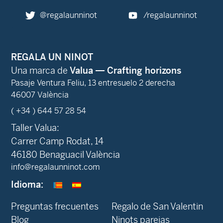
@regalaunninot
/regalaunninot
REGALA UN NINOT
Una marca de
Valua — Crafting horizons
Pasaje Ventura Feliu, 13 entresuelo 2 derecha
46007 València
( +34 ) 644 57 28 54
Taller Valua:
Carrer Camp Rodat, 14
46180 Benaguacil València
info@regalaunninot.com
Idioma:
Preguntas frecuentes
Regalo de San Valentin
Blog
Ninots parejas