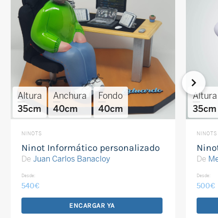
Altura
Anchura
Fondo
Altura
35cm
40cm
40cm
35cm
NINOTS
NINOTS
Ninot Informático personalizado
Nino
De
Juan Carlos Banacloy
De
Me
Desde:
Desde:
540
€
500
€
ENCARGAR YA