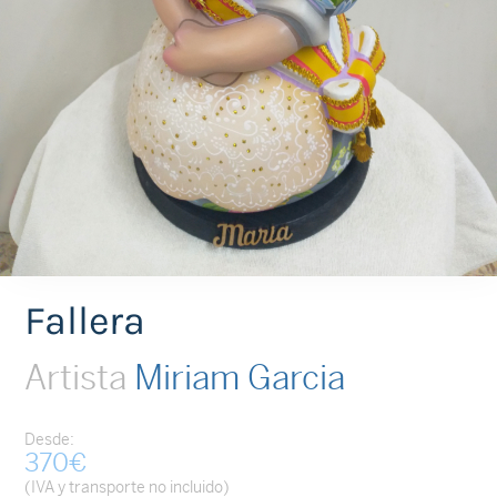
Fallera
Artista
Miriam Garcia
Desde:
370
€
(IVA y transporte no incluido)