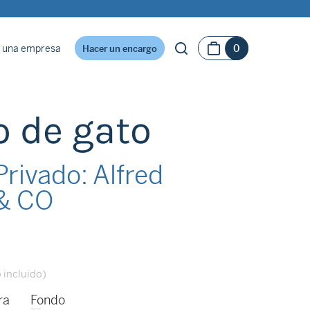
 una empresa
0
Hacer un encargo
o de gato
rivado: Alfred
& CO
 incluido)
ra
Fondo