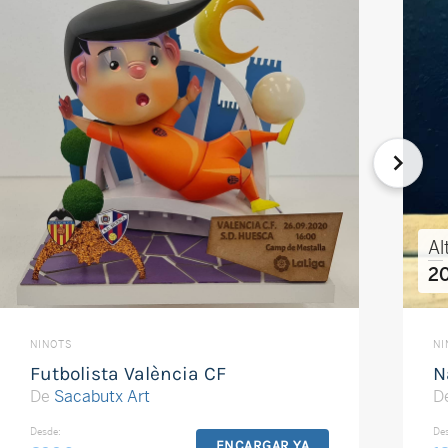
Al
2
NINOTS
NI
Futbolista València CF
N
De
Sacabutx Art
D
Desde:
De
ENCARGAR YA