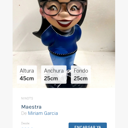
Altura
Anchura
Fondo
45cm
25cm
25cm
NINOTS
Maestra
De
Miriam Garcia
Desde:
ENCARGAR YA