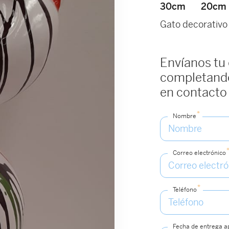
30cm
20cm
Gato decorativo
Envíanos tu
completando
en contacto
*
Nombre
Correo electrónico
*
Teléfono
Fecha de entrega 