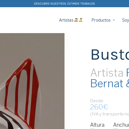
DESCUBRE NUESTROS ÚLTIMOS TRABAJOS
Artistas
Productos
Soy
Bust
Artista
P
Bernat 
Desde:
260
€
(IVA y transporte no
Altura
Anchu