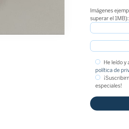
Imágenes ejempl
superar el 1MB):
He leído y
política de pr
¡Suscribirm
especiales!