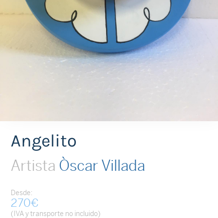
Angelito
Artista
Òscar Villada
Desde:
270
€
(IVA y transporte no incluido)