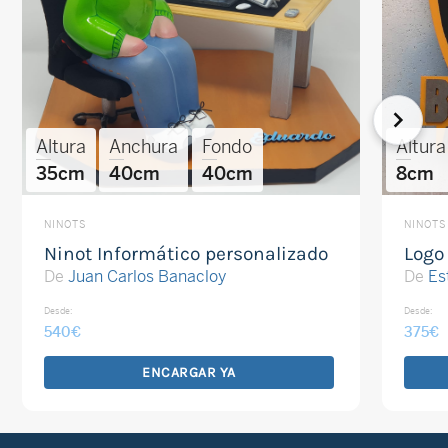
Altura
Anchura
Fondo
Altura
35cm
40cm
40cm
8cm
NINOTS
NINOTS
Ninot Informático personalizado
Logo
De
Juan Carlos Banacloy
De
Es
Desde:
Desde:
540
€
375
€
ENCARGAR YA