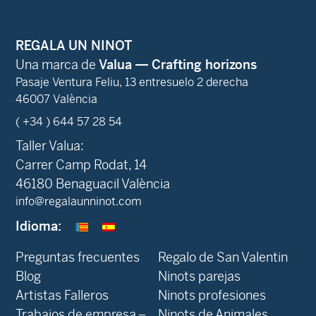
REGALA UN NINOT
Una marca de
Valua — Crafting horizons
Pasaje Ventura Feliu, 13 entresuelo 2 derecha
46007 València
( +34 ) 644 57 28 54
Taller Valua:
Carrer Camp Rodat, 14
46180 Benaguacil València
info@regalaunninot.com
Idioma:
Preguntas frecuentes
Regalo de San Valentin
Blog
Ninots parejas
Artistas Falleros
Ninots profesiones
Trabajos de empresa –
Ninots de Animales