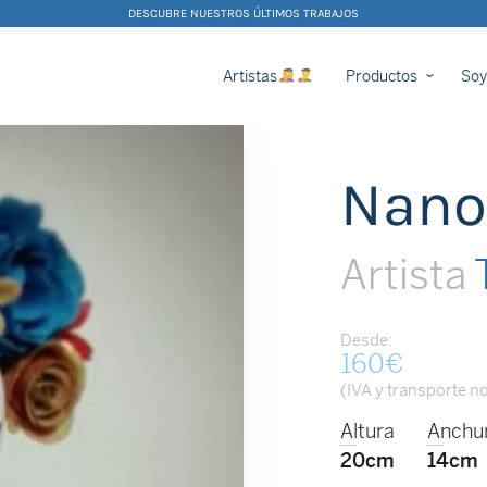
DESCUBRE NUESTROS ÚLTIMOS TRABAJOS
Artistas
Productos
Soy
Nano
Artista
T
Desde:
160
€
(IVA y transporte no
Altura
Anchu
20cm
14cm