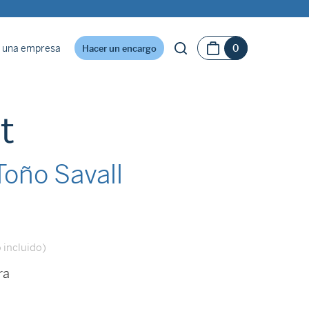
 una empresa
0
Hacer un encargo
t
oño Savall
 incluido)
ra