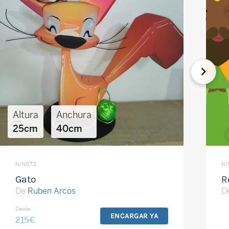
Altura
Anchura
25cm
40cm
NINOTS
NI
Gato
R
De
Ruben Arcos
D
Desde:
ENCARGAR YA
215
€