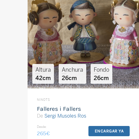
Altura
Anchura
Fondo
42cm
26cm
26cm
NINOTS
Falleres i Fallers
De
Sergi Musoles Ros
Desde:
ENCARGAR YA
265
€