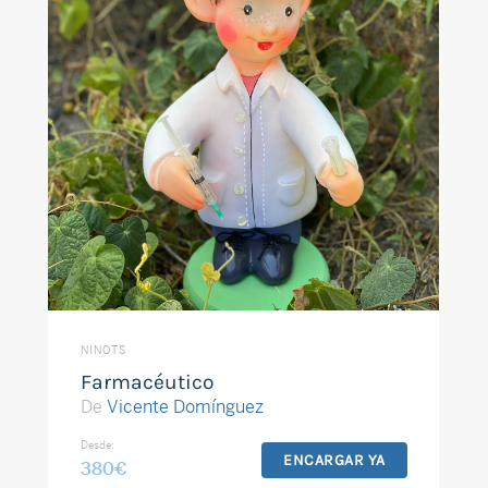
NINOTS
Farmacéutico
De
Vicente Domínguez
Desde:
ENCARGAR YA
380
€