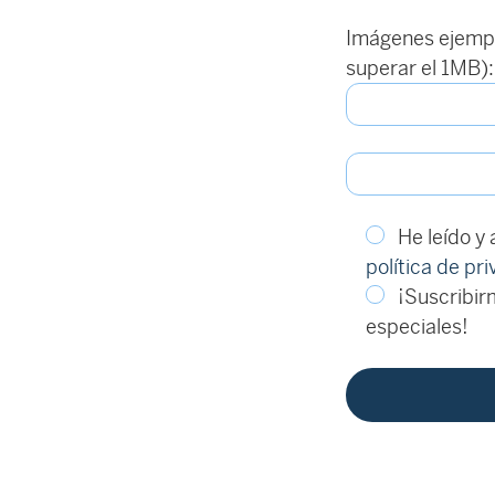
Imágenes ejempl
superar el 1MB):
He leído y
política de pr
¡Suscribirm
especiales!