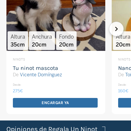
Altura
Anchura
Fondo
Altura
35cm
20cm
20cm
20cm
NINOTS
NINOTS
Tu ninot mascota
Nano
De
Vicente Domínguez
De
To
Desde:
Desde:
275
€
160
€
ENCARGAR YA
Opiniones de Regala Un Ninot