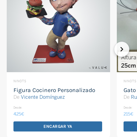
Altura
25cm
NINOTS
NINOTS
Figura Cocinero Personalizado
Gato
De
Vicente Domínguez
De
Ru
Desde:
Desde:
425
€
215
€
ENCARGAR YA