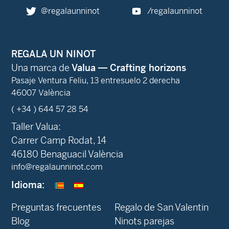
@regalaunninot
/regalaunninot
REGALA UN NINOT
Una marca de
Valua — Crafting horizons
Pasaje Ventura Feliu, 13 entresuelo 2 derecha
46007 València
( +34 ) 644 57 28 54
Taller Valua:
Carrer Camp Rodat, 14
46180 Benaguacil València
info@regalaunninot.com
Idioma:
Preguntas frecuentes
Regalo de San Valentin
Blog
Ninots parejas