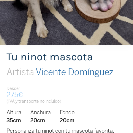
Tu ninot mascota
Artista
Vicente Domínguez
Desde:
275
€
(IVA y transporte no incluido)
Altura
Anchura
Fondo
35cm
20cm
20cm
Personaliza tu ninot con tu mascota favorita.