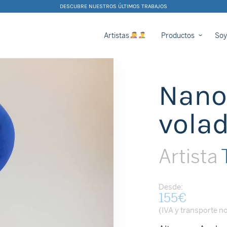
DESCUBRE NUESTROS ÚLTIMOS TRABAJOS
Artistas
Productos
Soy
Nano
vola
Artista
T
Desde:
155
€
(IVA y transporte no