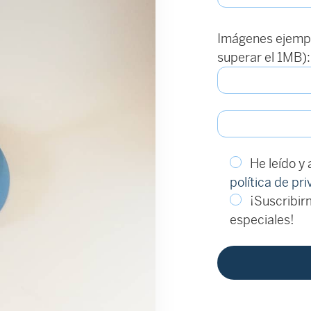
Imágenes ejempl
superar el 1MB):
He leído y
política de pr
¡Suscribirm
especiales!