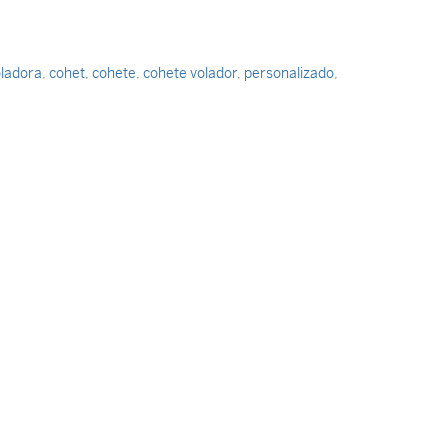
oladora
,
cohet
,
cohete
,
cohete volador
,
personalizado
,