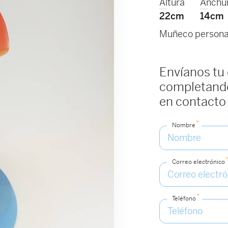
Altura
Anchu
22cm
14cm
Muñeco personal
Envíanos tu
completando
en contacto
*
Nombre
Correo electrónico
*
Teléfono