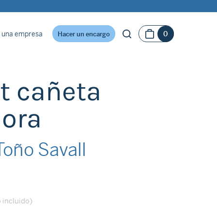
 una empresa
0
Hacer un encargo
t cañeta
dora
oño Savall
 incluido)