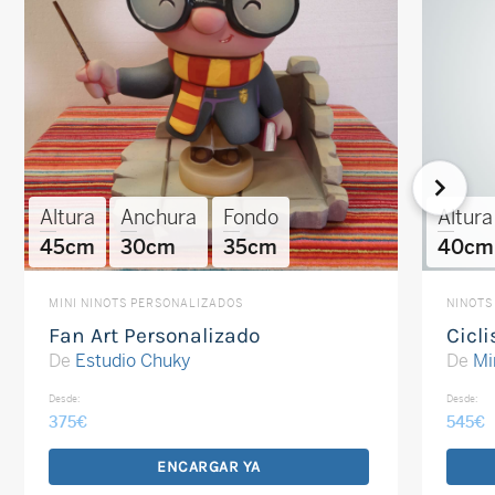
Altura
Anchura
Fondo
Altura
45cm
30cm
35cm
40cm
MINI NINOTS PERSONALIZADOS
NINOTS
Fan Art Personalizado
Cicl
De
Estudio Chuky
De
Mi
Desde:
Desde:
375
€
545
€
ENCARGAR YA