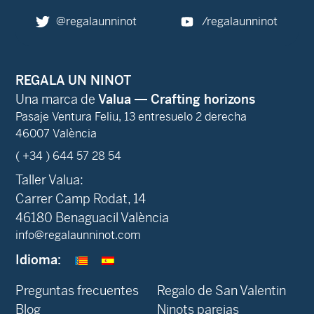
@regalaunninot
/regalaunninot
REGALA UN NINOT
Una marca de
Valua — Crafting horizons
Pasaje Ventura Feliu, 13 entresuelo 2 derecha
46007 València
( +34 ) 644 57 28 54
Taller Valua:
Carrer Camp Rodat, 14
46180 Benaguacil València
info@regalaunninot.com
Idioma:
Preguntas frecuentes
Regalo de San Valentin
Blog
Ninots parejas