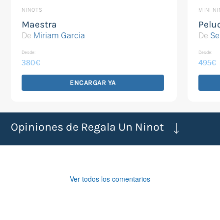
NINOTS
MINI N
Maestra
Pelu
De
Miriam Garcia
De
Se
Desde:
Desde:
380
€
495
€
ENCARGAR YA
Opiniones de Regala Un Ninot
Ver todos los comentarios