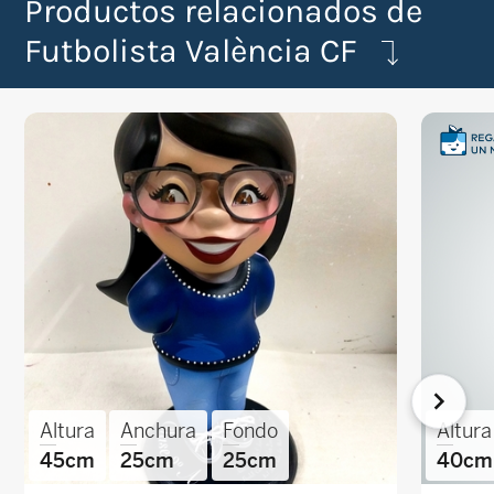
Productos relacionados de
Futbolista València CF
Altura
Anchura
Fondo
Altura
45cm
25cm
25cm
40cm