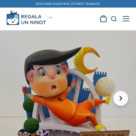
Skip
DESCUBRE NUESTROS ÚLTIMOS TRABAJOS
to
content
Regala la creatividad de
nuestros artistas
falleros y foguereros