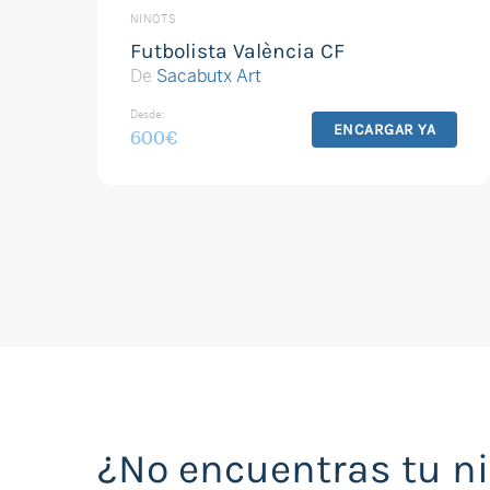
NINOTS
Futbolista València CF
De
Sacabutx Art
Desde:
ENCARGAR YA
600
€
¿No encuentras tu n