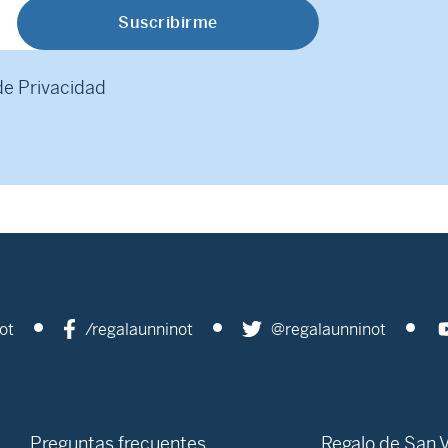
 de Privacidad
ot
/regalaunninot
@regalaunninot
Preguntas frecuentes
Regalo de San V