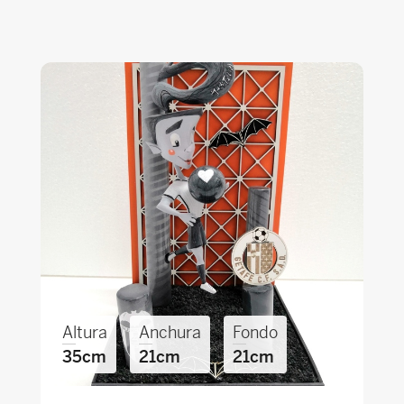
Altura
Anchura
Fondo
35cm
21cm
21cm