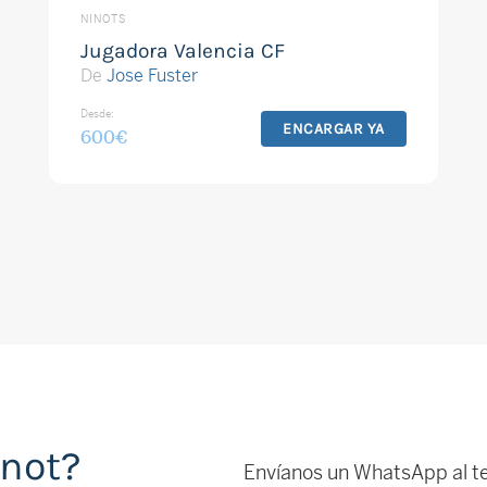
NINOTS
Jugadora Valencia CF
De
Jose Fuster
Desde:
ENCARGAR YA
600
€
inot?
Envíanos un WhatsApp al t