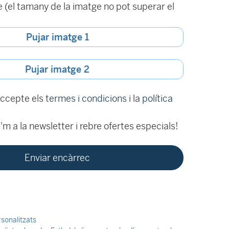
(el tamany de la imatge no pot superar el
Pujar imatge 1
Pujar imatge 2
 accepte els
termes i condicions
i la
política
m a la newsletter i rebre ofertes especials!
rsonalitzats