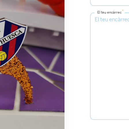
*
El teu encàrrec