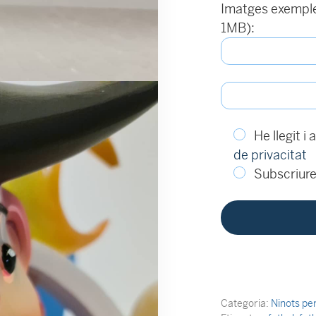
Imatges exemple 
1MB):
He llegit i
de privacitat
Subscriure'
Categoria:
Ninots pe