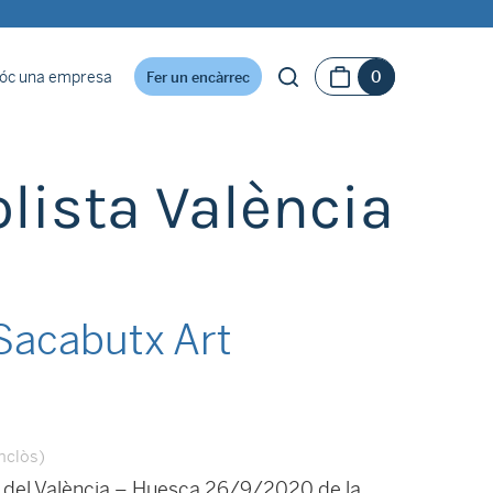
óc una empresa
0
Fer un encàrrec
lista València
Sacabutx Art
inclòs)
t del València – Huesca 26/9/2020 de la