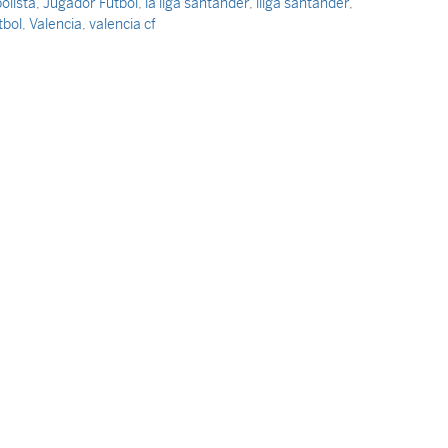
olista
,
Jugador Futbol
,
la liga santander
,
lliga santander
,
tbol
,
Valencia
,
valencia cf