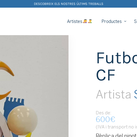
DESCOBREIX ELS NOSTRES ÚLTIMS TREBALLS
Artistes
Productes
S
Futbo
CF
Artista
Des de:
600
€
(IVA i transport no 
Rèplica del nino