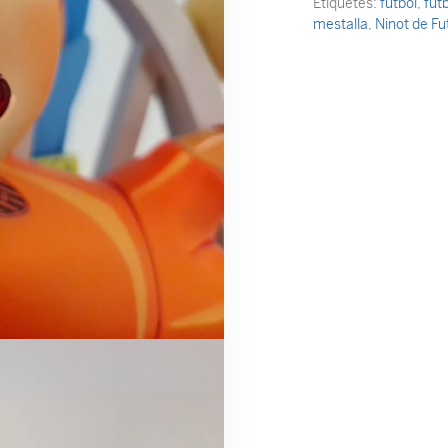
Etiquetes:
futbol
,
futb
mestalla
,
Ninot de Fu