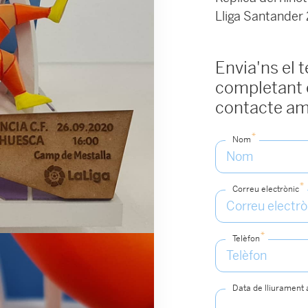
Lliga Santander
Envia'ns el 
completant e
contacte am
*
Nom
*
Correu electrònic
*
Telèfon
Data de lliurament