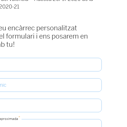
 2020-21
teu encàrrec personalitzat
l formulari i ens posarem en
b tu!
*
 aproximada