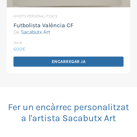
NINOTS PERSONALITZATS
Futbolista València CF
De
Sacabutx Art
Des de:
600
€
ENCARREGAR JA
Fer un encàrrec personalitzat
a l'artista Sacabutx Art