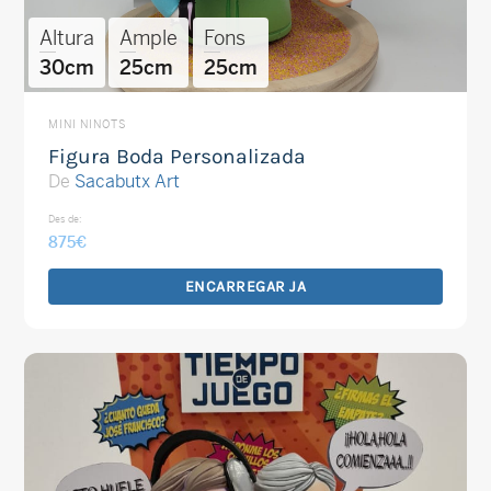
Altura
Ample
Fons
30cm
25cm
25cm
MINI NINOTS
Figura Boda Personalizada
De
Sacabutx Art
Des de:
875
€
ENCARREGAR JA