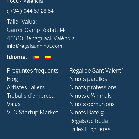
46007 València
( +34 ) 644 57 28 54
Taller Valua:
Carrer Camp Rodat, 14
46180 Benaguacil València
info@regalaunninot.com
Idioma:
Preguntes freqüents
Regal de Sant Valentí
Blog
Ninots parelles
‍Artistes Fallers
Ninots professions
Treballs d’empresa –
Ninots d’Animals
Valua
Ninots comunions
VLC Startup Market
Ninots Bateig
Regals de boda
Falles i Fogueres