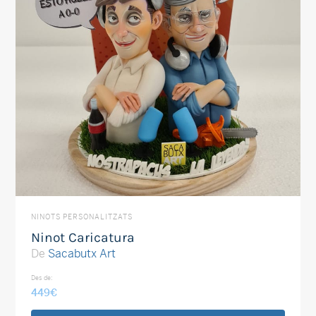
NINOTS PERSONALITZATS
Ninot Caricatura
De
Sacabutx Art
Des de:
449
€