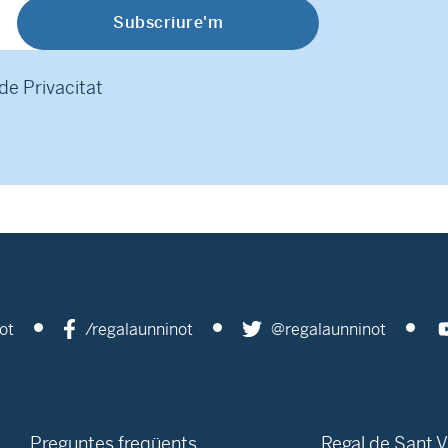
 de Privacitat
ot
/regalaunninot
@regalaunninot
Preguntes freqüents
Regal de Sant V