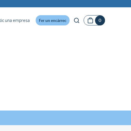
óc una empresa
0
Fer un encàrrec