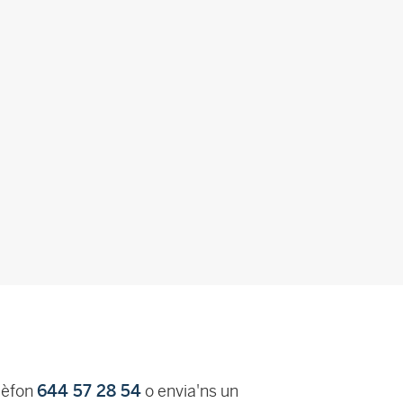
lèfon
644 57 28 54
o envia'ns un