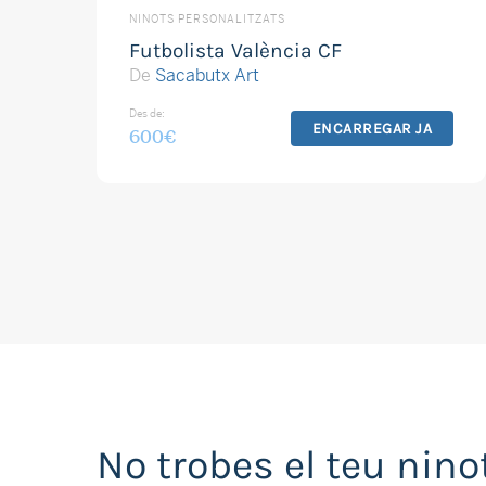
NINOTS PERSONALITZATS
Futbolista València CF
De
Sacabutx Art
Des de:
ENCARREGAR JA
600
€
No trobes el teu nino