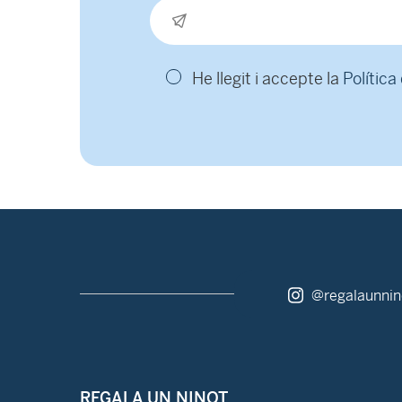
He llegit i accepte la
Política
@regalaunnin
REGALA UN NINOT