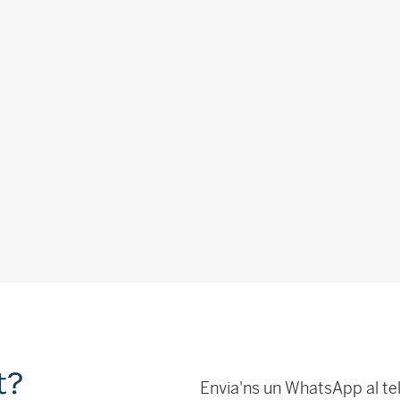
t?
Envia'ns un WhatsApp al te