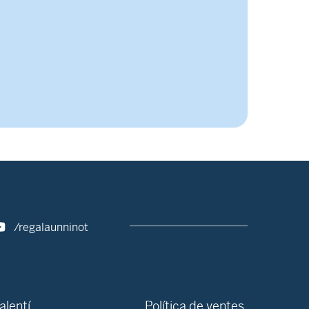
/regalaunninot
alentí
Política de ventes,