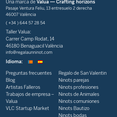
Una marca de
Valua — Crafting horizons
Pasaje Ventura Feliu, 13 entresuelo 2 derecha
46007 València
( +34 ) 644 57 28 54
Taller Valua:
Carrer Camp Rodat, 14
46180 Benaguacil València
info@regalaunninot.com
Idioma:
Preguntas frecuentes
Regalo de San Valentin
Blog
Ninots parejas
Artistas Falleros
Ninots profesiones
Trabajos de empresa –
Ninots de Animales
Valua
Ninots comuniones
VLC Startup Market
Ninots Bautizo
Ninots bodas