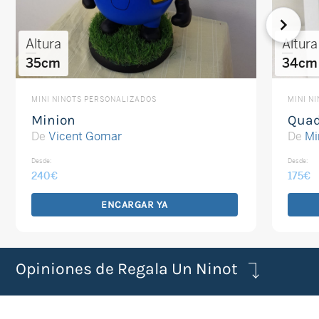
Altura
Altura
35cm
34cm
MINI NINOTS PERSONALIZADOS
MINI N
Minion
Quad
De
Vicent Gomar
De
Mi
Desde:
Desde:
240
€
175
€
ENCARGAR YA
Opiniones de Regala Un Ninot