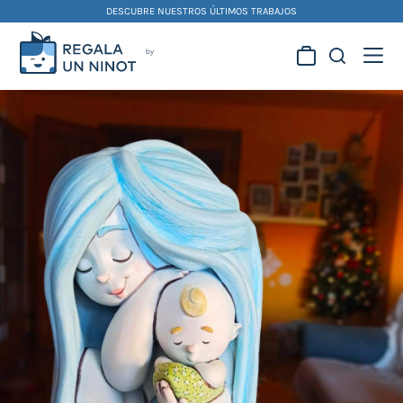
Skip
DESCUBRE NUESTROS ÚLTIMOS TRABAJOS
to
content
Regala la creatividad de
nuestros artistas
falleros y foguereros