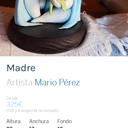
Madre
Artista
Mario Pérez
Desde:
325
€
(IVA y transporte no incluido)
Altura
Anchura
Fondo