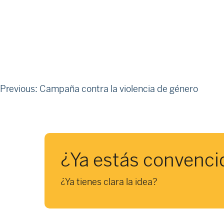
Navegación
Previous:
Campaña contra la violencia de género
de
entradas
¿Ya estás convenci
¿Ya tienes clara la idea?