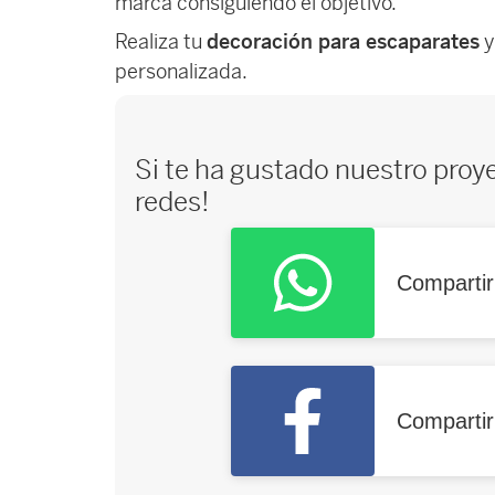
marca consiguiendo el objetivo.
Realiza tu
decoración para escaparates
y
personalizada.
Si te ha gustado nuestro proy
redes!
Comparti
Comparti