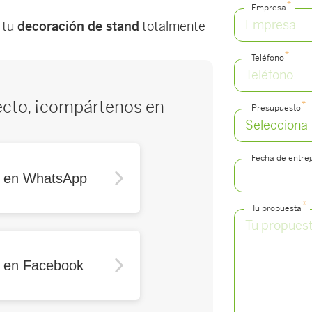
*
Empresa
 tu
decoración de stand
totalmente
*
Teléfono
ecto, ¡compártenos en
*
Presupuesto
Fecha de entre
r en WhatsApp
*
Tu propuesta
r en Facebook