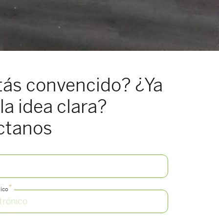
tás convencido? ¿Ya
la idea clara?
ctanos
*
ico