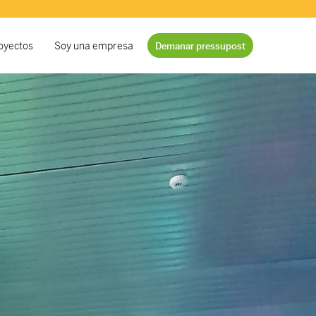
oyectos
Soy una empresa
Demanar pressupost