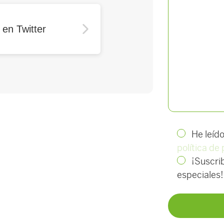
 en Twitter
He leíd
política de
¡Suscrib
especiales!