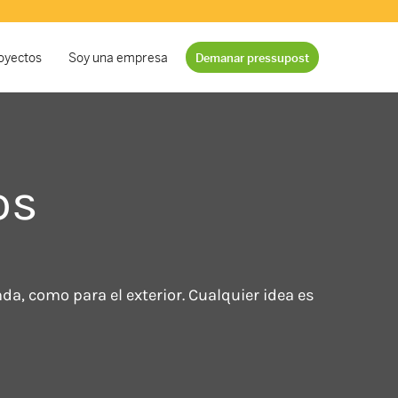
oyectos
Soy una empresa
Demanar pressupost
os
a, como para el exterior. Cualquier idea es