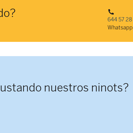
do?
644 57 28
Whatsapp
gustando nuestros ninots?