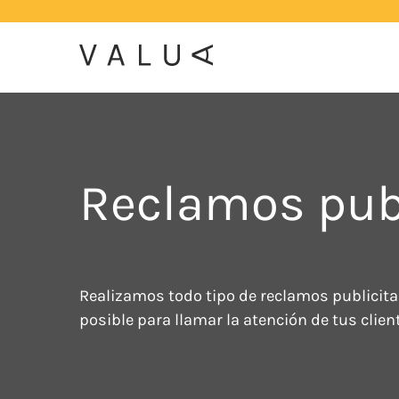
Skip
to
content
Regala la
creatividad de
nuestros artistas
falleros y
foguereros
Reclamos publ
Realizamos todo tipo de reclamos publicitar
posible para llamar la atención de tus clien