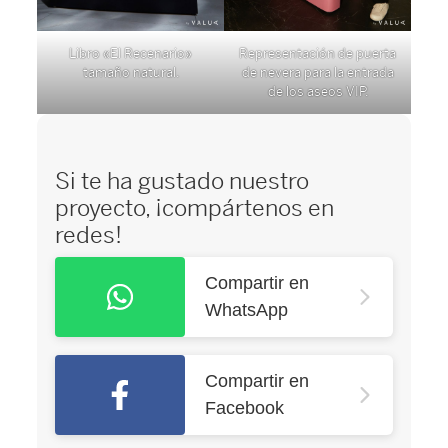
Libro «El Recenario»
Representación de puerta
tamaño natural.
de nevera para la entrada
de los aseos VIP.
Si te ha gustado nuestro
proyecto, ¡compártenos en
redes!
Compartir en
WhatsApp
Compartir en
Facebook