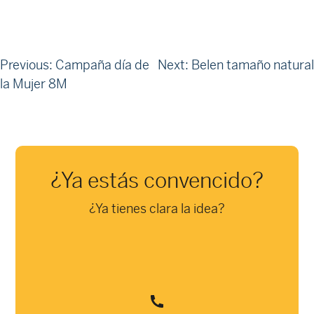
Navegación
Previous:
Campaña día de
Next:
Belen tamaño natural
la Mujer 8M
de
entradas
¿Ya estás convencido?
¿Ya tienes clara la idea?