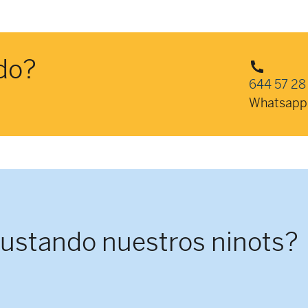
do?
644 57 28
Whatsapp
gustando nuestros ninots?