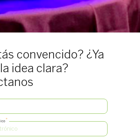
tás convencido? ¿Ya
la idea clara?
ctanos
*
ico