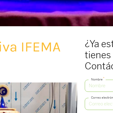
¿Ya es
tiva IFEMA
tienes 
Contá
*
Nombre
Correo electrón