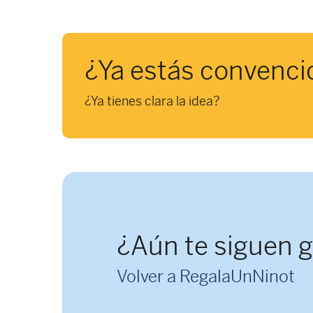
de
entradas
¿Ya estás convenci
¿Ya tienes clara la idea?
¿Aún te siguen 
Volver a RegalaUnNinot