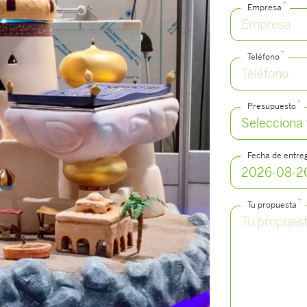
*
Empresa
*
Teléfono
*
Presupuesto
Fecha de entre
*
Tu propuesta