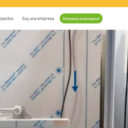
oyectos
Soy una empresa
Demanar pressupost