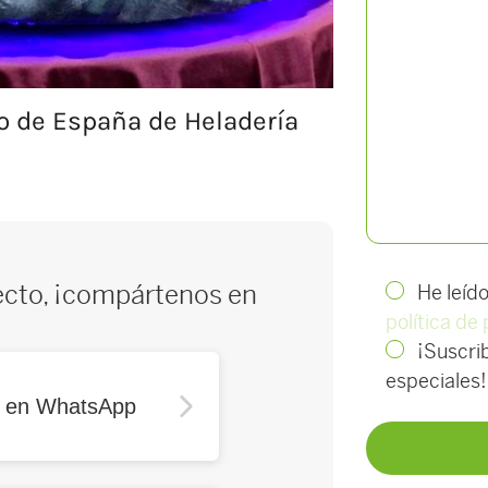
o de España de Heladería
ecto, ¡compártenos en
He leíd
política de
¡Suscrib
especiales!
r en WhatsApp