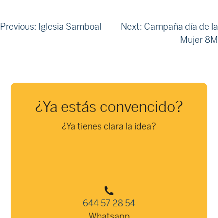
Navegación
Previous:
Iglesia Samboal
Next:
Campaña día de la
Mujer 8M
de
entradas
¿Ya estás convencido?
¿Ya tienes clara la idea?
644 57 28 54
Whatsapp