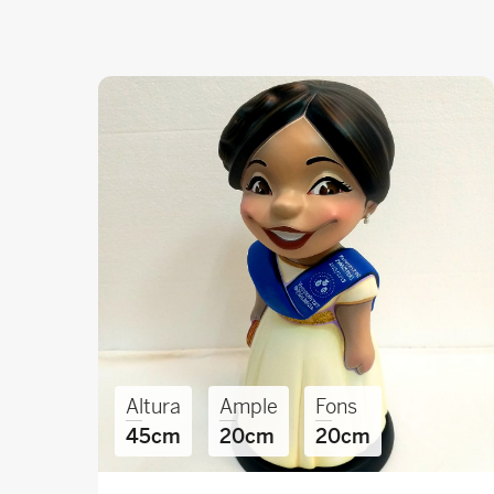
Altura
Ample
Fons
45cm
20cm
20cm