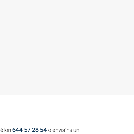
lèfon
644 57 28 54
o envia'ns un