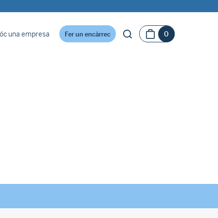
óc una empresa
0
Fer un encàrrec