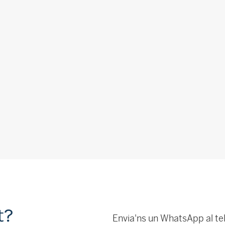
t?
Envia'ns un WhatsApp al te