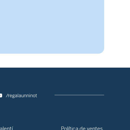
/regalaunninot
alentí
Política de ventes,