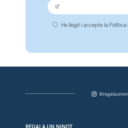
He llegit i accepte la
Política
@regalaunnin
REGALA UN NINOT