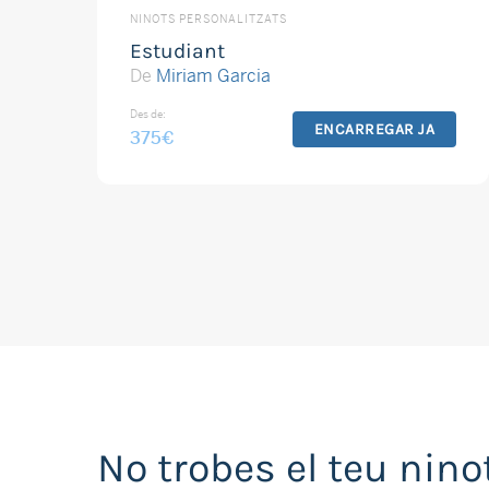
NINOTS PERSONALITZATS
Estudiant
De
Miriam Garcia
Des de:
ENCARREGAR JA
375
€
No trobes el teu nino