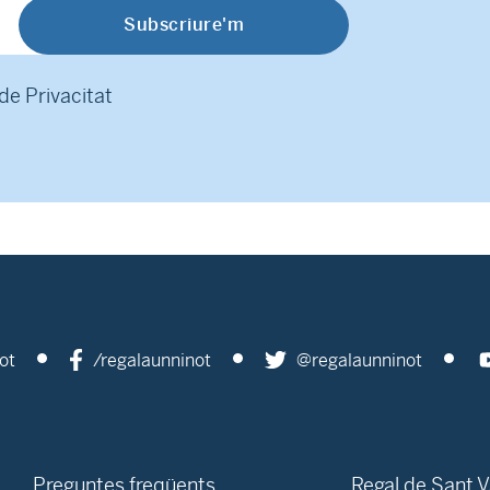
 de Privacitat
ot
/regalaunninot
@regalaunninot
Preguntes freqüents
Regal de Sant V