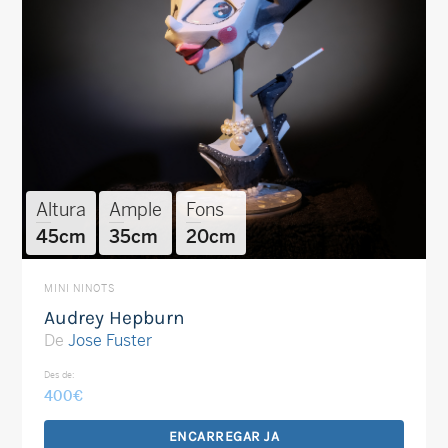
Altura
Ample
Fons
45cm
35cm
20cm
MINI NINOTS
Audrey Hepburn
De
Jose Fuster
Des de:
400
€
ENCARREGAR JA