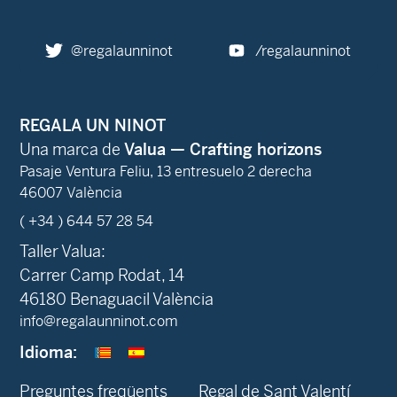
@regalaunninot
/regalaunninot
REGALA UN NINOT
Una marca de
Valua — Crafting horizons
Pasaje Ventura Feliu, 13 entresuelo 2 derecha
46007 València
( +34 ) 644 57 28 54
Taller Valua:
Carrer Camp Rodat, 14
46180 Benaguacil València
info@regalaunninot.com
Idioma:
Preguntes freqüents
Regal de Sant Valentí