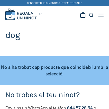
Skip
DESCOBREIX ELS NOSTRES ÚLTIMS TREBALLS
to
content
Regala la creativitat dels
nostres artistes fallers i
dog
foguerers
No s'ha trobat cap producte que coincideixi amb la
selecció.
No trobes el teu ninot?
Envia'ns un WhatsApp al telèfon
644 57 28 54
o