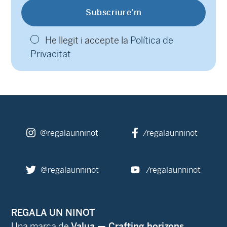
He llegit i accepte la
Política de
Privacitat
@regalaunninot
/regalaunninot
@regalaunninot
/regalaunninot
REGALA UN NINOT
Una marca de
Valua — Crafting horizons