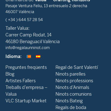
Pasaje Ventura Feliu, 13 entresuelo 2 derecha
46007 València
( +34 ) 644 57 28 54
Taller Valua:
Carrer Camp Rodat, 14
46180 Benaguacil València
info@regalaunninot.com
Idioma:
Preguntes freqüents
Regal de Sant Valentí
Blog
Ninots parelles
‍Artistes Fallers
Ninots professions
Treballs d’empresa –
Ninots d’Animals
Valua
Ninots comunions
VLC Startup Market
Ninots Bateig
Regals de boda