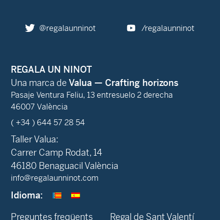
@regalaunninot
/regalaunninot
REGALA UN NINOT
Una marca de
Valua — Crafting horizons
Pasaje Ventura Feliu, 13 entresuelo 2 derecha
46007 València
( +34 ) 644 57 28 54
Taller Valua:
Carrer Camp Rodat, 14
46180 Benaguacil València
info@regalaunninot.com
Idioma:
Preguntes freqüents
Regal de Sant Valentí