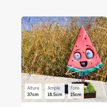
Altura
Ample
Fons
37cm
18.5cm
15cm