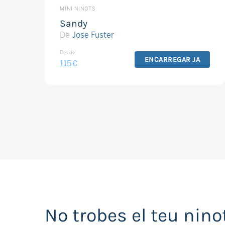
MINI NINOTS
Sandy
De
Jose Fuster
Des de:
ENCARREGAR JA
115
€
No trobes el teu nino