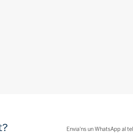
t?
Envia'ns un WhatsApp al te