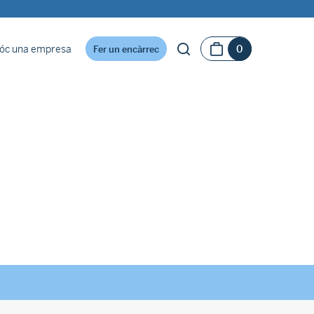
óc una empresa
0
Fer un encàrrec