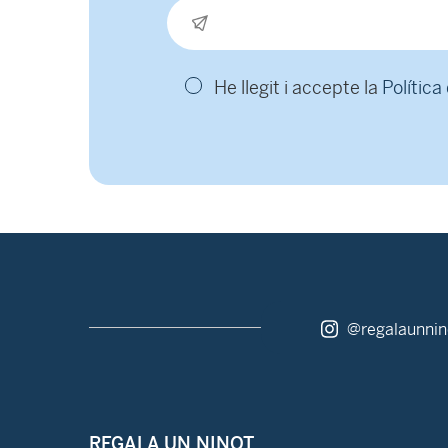
He llegit i accepte la
Política
@regalaunnin
REGALA UN NINOT