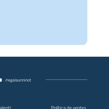
/regalaunninot
alentí
Política de ventes,