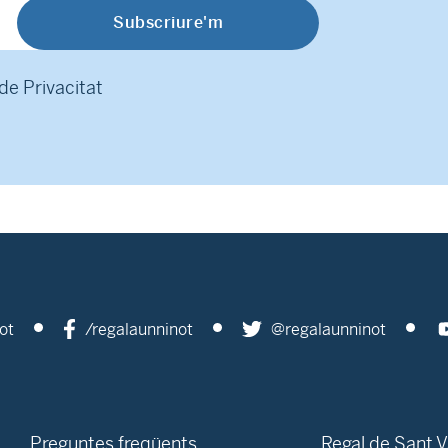
 de Privacitat
ot
/regalaunninot
@regalaunninot
Preguntes freqüents
Regal de Sant V