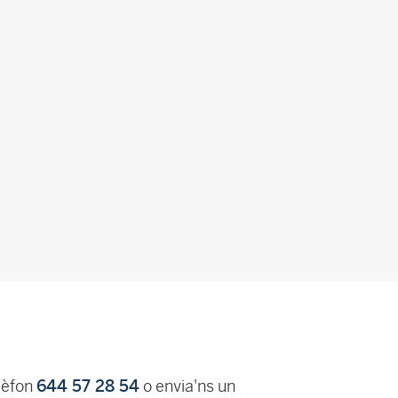
lèfon
644 57 28 54
o envia'ns un