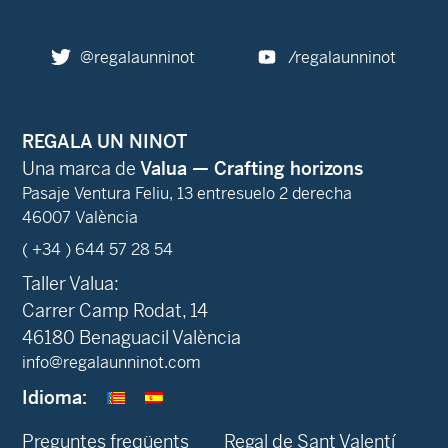
@regalaunninot
/regalaunninot
REGALA UN NINOT
Una marca de
Valua — Crafting horizons
Pasaje Ventura Feliu, 13 entresuelo 2 derecha
46007 València
( +34 ) 644 57 28 54
Taller Valua:
Carrer Camp Rodat, 14
46180 Benaguacil València
info@regalaunninot.com
Idioma:
Preguntes freqüents
Regal de Sant Valentí