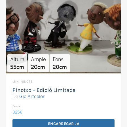
Altura
Ample
Fons
55cm
20cm
20cm
MINI NINOTS
Pinotxo – Edició Limitada
De
Gio Artcolor
Des de:
325
€
ENCARREGAR JA