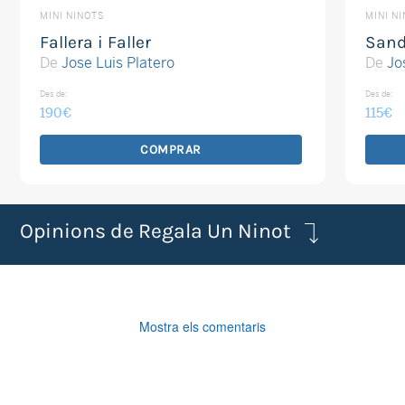
MINI NINOTS
MINI N
Fallera i Faller
San
De
Jose Luis Platero
De
Jo
Des de:
Des de:
190
€
115
€
COMPRAR
Opinions de Regala Un Ninot
Mostra els comentaris