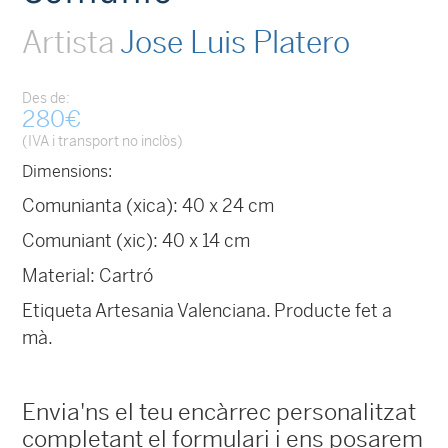
Artista
Jose Luis Platero
Des de:
280
€
(IVA i transport no inclòs)
Dimensions:
Comunianta (xica): 40 x 24 cm
Comuniant (xic): 40 x 14 cm
Material: Cartró
Etiqueta Artesania Valenciana. Producte fet a
mà.
Envia'ns el teu encàrrec personalitzat
completant el formulari i ens posarem