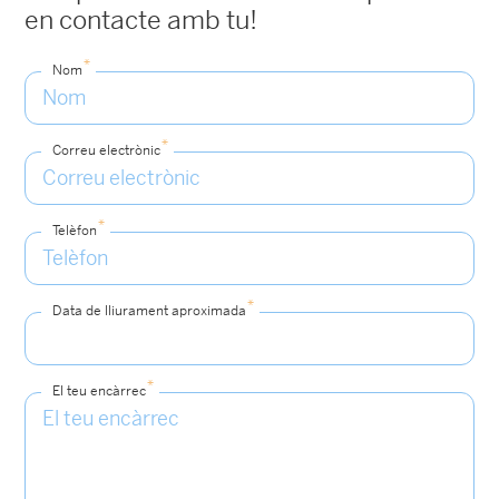
en contacte amb tu!
*
Nom
*
Correu electrònic
*
Telèfon
*
Data de lliurament aproximada
*
El teu encàrrec