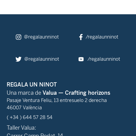
@regalaunninot
/regalaunninot
@regalaunninot
/regalaunninot
REGALA UN NINOT
Una marca de
Valua — Crafting horizons
Pasaje Ventura Feliu, 13 entresuelo 2 derecha
46007 València
( +34 ) 644 57 28 54
Taller Valua:
Carrer Camp Rodat, 14