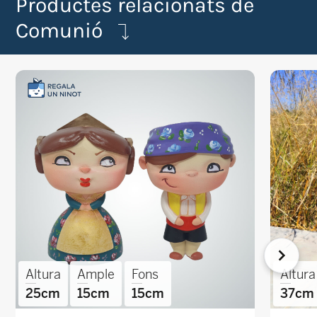
Productes relacionats de
Comunió
Altura
Ample
Fons
Altura
25cm
15cm
15cm
37cm