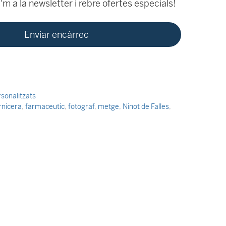
m a la newsletter i rebre ofertes especials!
rsonalitzats
rnicera
,
farmaceutic
,
fotograf
,
metge
,
Ninot de Falles
,