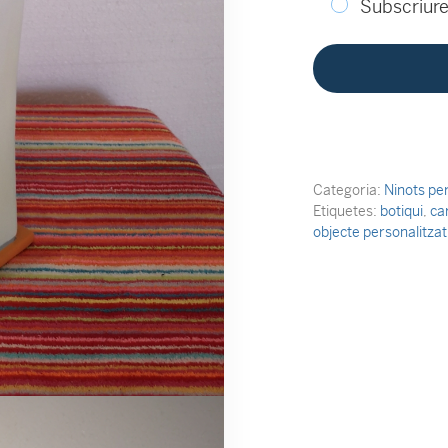
Subscriure'
Categoria:
Ninots pe
Etiquetes:
botiqui
,
ca
objecte personalitzat