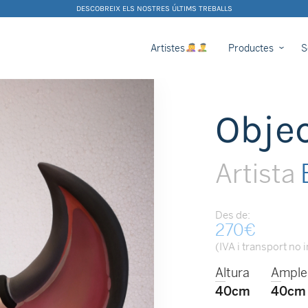
DESCOBREIX ELS NOSTRES ÚLTIMS TREBALLS
Artistes
Productes
S
Obje
Artista
Des de:
270
€
(IVA i transport no 
Altura
Ample
40cm
40cm