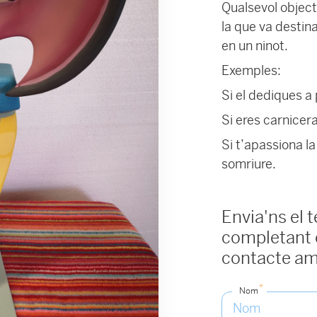
Qualsevol objecte
la que va destina
en un ninot.
Exemples:
Si el dediques a 
Si eres carnicera
Si t’apassiona l
somriure.
Envia'ns el 
completant e
contacte am
*
Nom