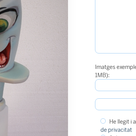
Imatges exemple 
1MB):
He llegit i
de privacitat