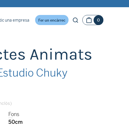
óc una empresa
0
Fer un encàrrec
ctes Animats
Estudio Chuky
inclòs)
Fons
50cm