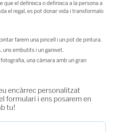
 que el definixca o definixca a la persona a
da el regal, es pot donar vida i transformalo
pintar farem una pincell i un pot de pintura.
, uns embutits i un ganivet.
a fotografia, una càmara amb un gran
teu encàrrec personalitzat
l formulari i ens posarem en
b tu!