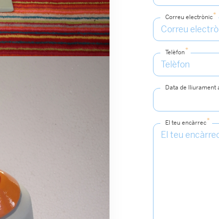
*
Correu electrònic
*
Telèfon
Data de lliurament
*
El teu encàrrec