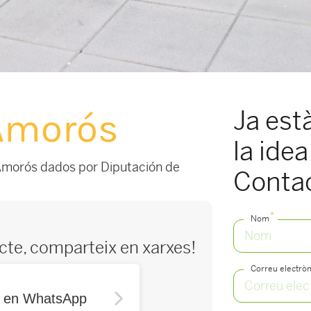
Ja est
 Amorós
la idea
a Amorós dados por Diputación de
Conta
*
Nom
ecte, comparteix en xarxes!
Correu electròn
r en WhatsApp