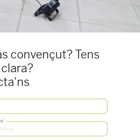
às convençut? Tens
 clara?
cta'ns
*
ic