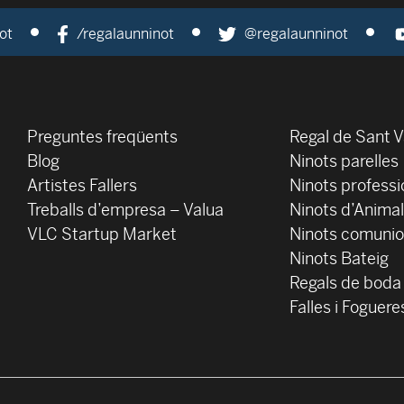
ot
/regalaunninot
@regalaunninot
Preguntes freqüents
Regal de Sant V
Blog
Ninots parelles
‍Artistes Fallers
Ninots professi
Treballs d’empresa – Valua
Ninots d’Anima
VLC Startup Market
Ninots comuni
Ninots Bateig
Regals de boda
Falles i Foguere