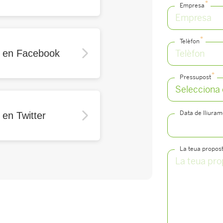
*
Empresa
*
Telèfon
r en Facebook
*
Pressupost
Data de lliura
 en Twitter
La teua propos