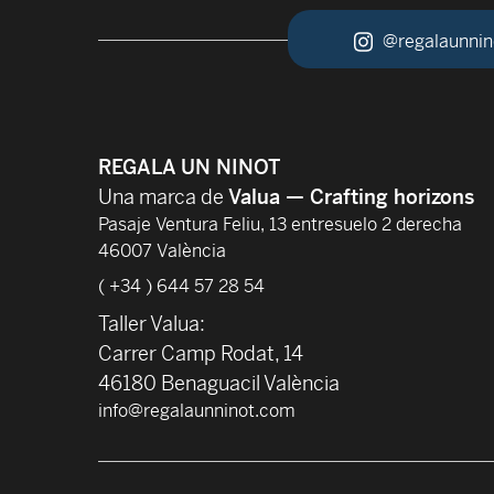
@regalaunnin
REGALA UN NINOT
Una marca de
Valua — Crafting horizons
Pasaje Ventura Feliu, 13 entresuelo 2 derecha
46007 València
( +34 ) 644 57 28 54
Taller Valua:
Carrer Camp Rodat, 14
46180 Benaguacil València
info@regalaunninot.com