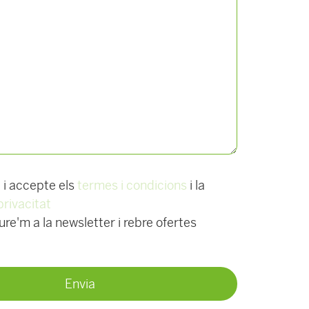
t i accepte els
termes i condicions
i la
privacitat
re'm a la newsletter i rebre ofertes