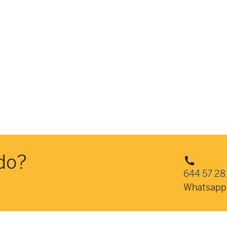
do?
644 57 28
Whatsapp