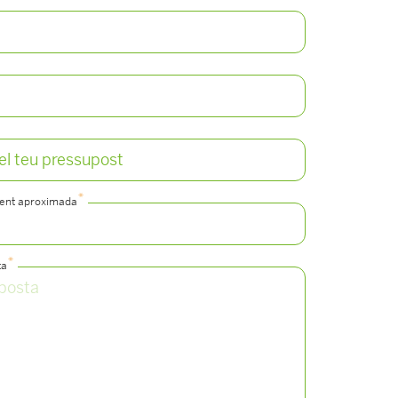
*
ment aproximada
*
ta