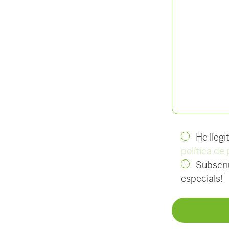
He llegi
política de 
Subscriu
especials!