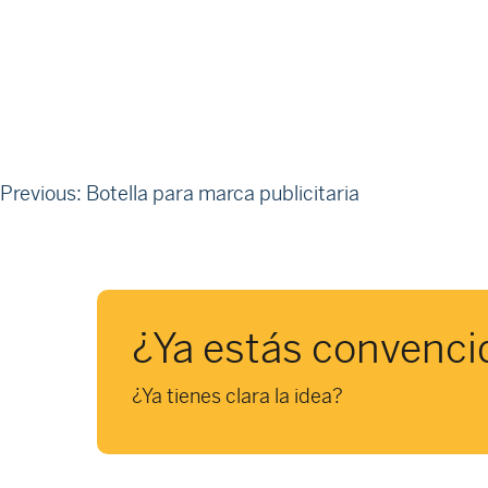
Navegació
Previous:
Botella para marca publicitaria
d'entrades
¿Ya estás convenci
¿Ya tienes clara la idea?