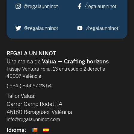
@regalaunninot
/regalaunninot
@regalaunninot
/regalaunninot
REGALA UN NINOT
Una marca de
Valua — Crafting horizons
Pasaje Ventura Feliu, 13 entresuelo 2 derecha
46007 València
( +34 ) 644 57 28 54
Taller Valua:
Carrer Camp Rodat, 14
46180 Benaguacil València
info@regalaunninot.com
Idioma: